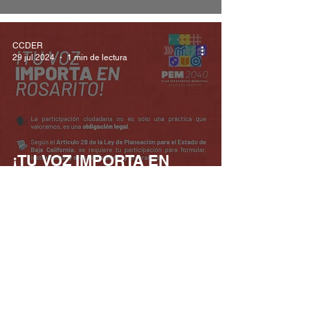
CCDER
29 jul 2024
1 min de lectura
¡TU VOZ IMPORTA EN
ROSARITO!
contacto