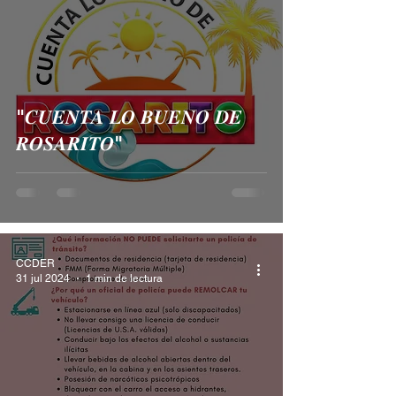
"𝑪𝑼𝑬𝑵𝑻𝑨 𝑳𝑶 𝑩𝑼𝑬𝑵𝑶 𝑫𝑬
𝑹𝑶𝑺𝑨𝑹𝑰𝑻𝑶"
CCDER
31 jul 2024
1 min de lectura