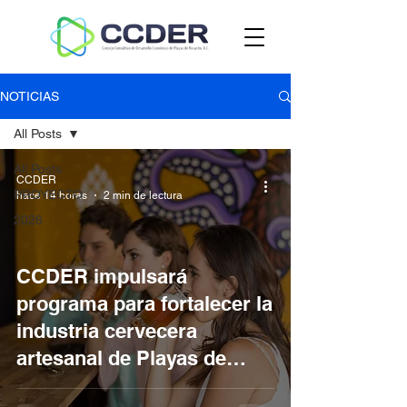
NOTICIAS
All Posts
All Posts
CCDER
PROYECTO
hace 14 horas
2 min de lectura
2026
CCDER impulsará
programa para fortalecer la
industria cervecera
artesanal de Playas de
Rosarito